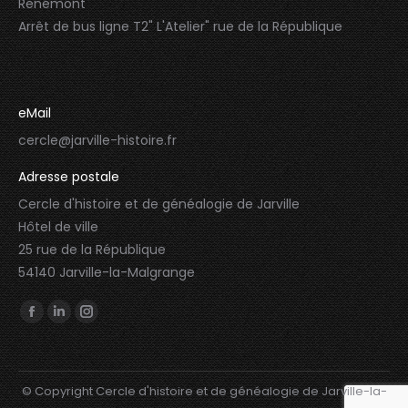
Renémont
Arrêt de bus ligne T2" L'Atelier" rue de la République
eMail
cercle@jarville-histoire.fr
Adresse postale
Cercle d'histoire et de généalogie de Jarville
Hôtel de ville
25 rue de la République
54140 Jarville-la-Malgrange
Trouvez nous sur :
Facebook
LinkedIn
Instagram
page
page
page
opens
opens
opens
© Copyright Cercle d'histoire et de généalogie de Jarville-la-
in
in
in