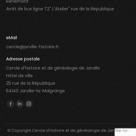
Renémont
Arrêt de bus ligne T2" L'Atelier" rue de la République
eMail
cercle@jarville-histoire.fr
Adresse postale
Cercle d'histoire et de généalogie de Jarville
Hôtel de ville
25 rue de la République
54140 Jarville-la-Malgrange
Trouvez nous sur :
Facebook
LinkedIn
Instagram
page
page
page
opens
opens
opens
© Copyright Cercle d'histoire et de généalogie de Jarville-la-
in
in
in