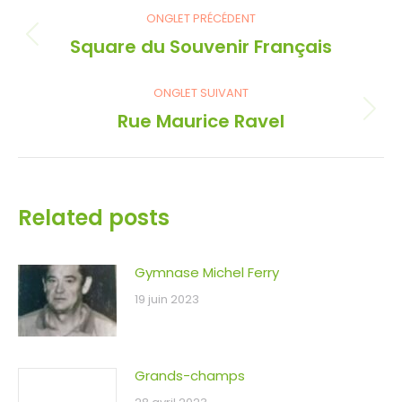
Navigation
ONGLET PRÉCÉDENT
de
Square du Souvenir Français
Onglet
précédent
commentaire
ONGLET SUIVANT
Rue Maurice Ravel
Onglet
suivant
Related posts
Gymnase Michel Ferry
19 juin 2023
Grands-champs