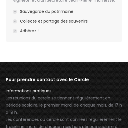
Vigneron et d’un Secrétaire Jean-Pierre Thomesse.
Sauvegarde du patrimoine
Collecte et partage des souvenirs
Adhérez !
Pour prendre contact avec le Cercle
Informations pratiques
Les réunions du cercle se tiennent régulièrement en
période scolaire, le premier mardi de chaque mois, de 17 h
à 19 h.
Les conférences du cercle sont données régulièrement le
troisième mardi de chaque mois hors période scolaire à