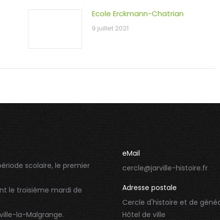
Ecole Erckmann-Chatrian
9 juillet 2021
eMail
ériode scolaire, le premier
cercle@jarville-histoire.fr
Adresse postale
t le troisième mardi de
Cercle d'histoire et de généa
rville-la-Malgrange.
Hôtel de ville