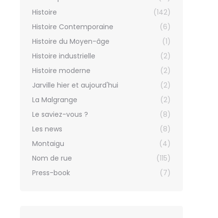
Histoire
(142)
Histoire Contemporaine
(6)
Histoire du Moyen-âge
(1)
Histoire industrielle
(2)
Histoire moderne
(2)
Jarville hier et aujourd'hui
(2)
La Malgrange
(2)
Le saviez-vous ?
(8)
Les news
(8)
Montaigu
(4)
Nom de rue
(115)
Press-book
(7)