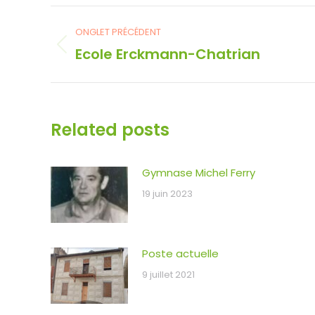
Navigation
ONGLET PRÉCÉDENT
de
Ecole Erckmann-Chatrian
Onglet
précédent
commentaire
Related posts
Gymnase Michel Ferry
19 juin 2023
Poste actuelle
9 juillet 2021