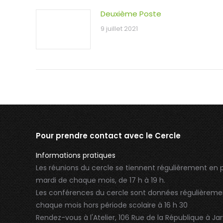
Deuxième Poste
9 juillet 2021
Pour prendre contact avec le Cercle
Informations pratiques
Les réunions du cercle se tiennent régulièrement en p
mardi de chaque mois, de 17 h à 19 h.
Les conférences du cercle sont données régulièremen
chaque mois hors période scolaire à 16 h 30
Rendez-vous à l'Atelier, 106 Rue de la République à Ja