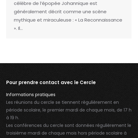
célèbre de l’épopée Johannique est
généralement décrit comme une scène
mythique et miraculeuse : « La Reconnaissance
». Il…
Pour prendre contact avec le Cercle
Informations pratiques
Les réunions du cercle se tiennent régulièrement en
période scolaire, le premier mardi de chaque mois, de 17 h
à 19 h.
Les conférences du cercle sont données régulièrement le
troisième mardi de chaque mois hors période scolaire à