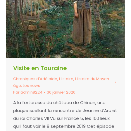
Visite en Touraine
Chroniques d'Adélaïde
,
Histoire
,
Histoire du Moyen-
âge
,
Les news
Par
admin8224
30 janvier 2020
A la forteresse du château de Chinon, une
plaque scellant la rencontre de Jeanne d’Arc et
du roi Charles VII Vu sur France 5, les 100 lieux
qu’il faut voir le 9 septembre 2019 Cet épisode