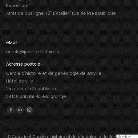
Renémont
Arrêt de bus ligne T2" L'Atelier" rue de la République
eMail
cercle@jarville-histoire.fr
Adresse postale
Cercle d'histoire et de généalogie de Jarville
Hôtel de ville
25 rue de la République
54140 Jarville-la-Malgrange
Trouvez nous sur :
Facebook
LinkedIn
Instagram
page
page
page
opens
opens
opens
© Copyright Cercle d'histoire et de généalogie de Jarville-la-
in
in
in