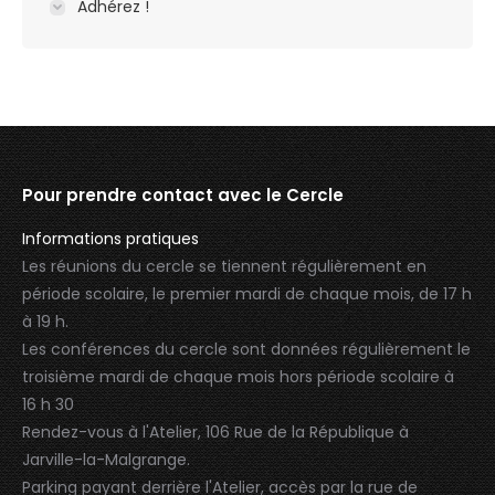
Adhérez !
Pour prendre contact avec le Cercle
Informations pratiques
Les réunions du cercle se tiennent régulièrement en
période scolaire, le premier mardi de chaque mois, de 17 h
à 19 h.
Les conférences du cercle sont données régulièrement le
troisième mardi de chaque mois hors période scolaire à
16 h 30
Rendez-vous à l'Atelier, 106 Rue de la République à
Jarville-la-Malgrange.
Parking payant derrière l'Atelier, accès par la rue de