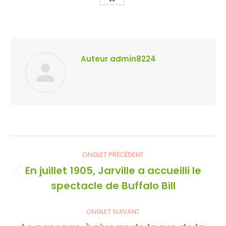
Partager
ceci
Auteur
admin8224
Navigation
ONGLET PRÉCÉDENT
de
En juillet 1905, Jarville a accueilli le
Onglet
commentaire
spectacle de Buffalo Bill
précédent
ONGLET SUIVANT