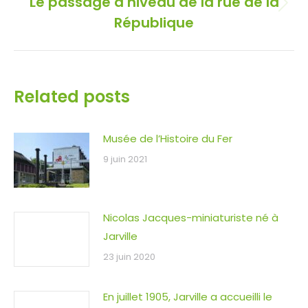
Le passage à niveau de la rue de la
Onglet
République
suivant
Related posts
Musée de l’Histoire du Fer
9 juin 2021
Nicolas Jacques-miniaturiste né à
Jarville
23 juin 2020
En juillet 1905, Jarville a accueilli le