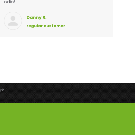
odio!
Danny R.
regular customer
ge