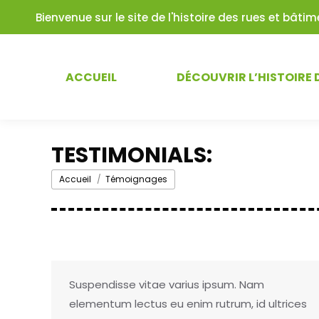
Bienvenue sur le site de l'histoire des rues et bât
ACCUEIL
DÉCOUVRIR L’HISTOIRE 
TESTIMONIALS:
Vous êtes ici :
Accueil
Témoignages
Suspendisse vitae varius ipsum. Nam
elementum lectus eu enim rutrum, id ultrices